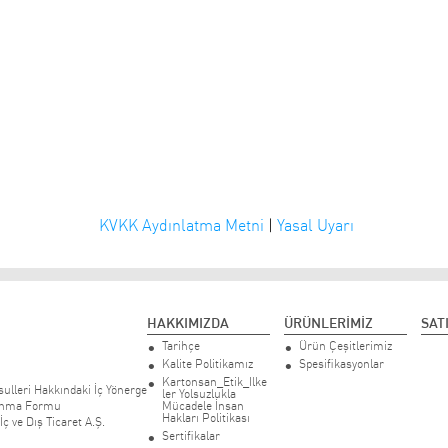
KVKK Aydınlatma Metni
|
Yasal Uyarı
HAKKIMIZDA
ÜRÜNLERİMİZ
SAT
Tarihçe
Ürün Çeşitlerimiz
Kalite Politikamız
Spesifikasyonlar
Kartonsan_Etik_Ilke
ulleri Hakkındaki İç Yönerge
ler Yolsuzlukla
lanma Formu
Mücadele İnsan
Hakları Politikası
ç ve Dış Ticaret A.Ş.
Sertifikalar