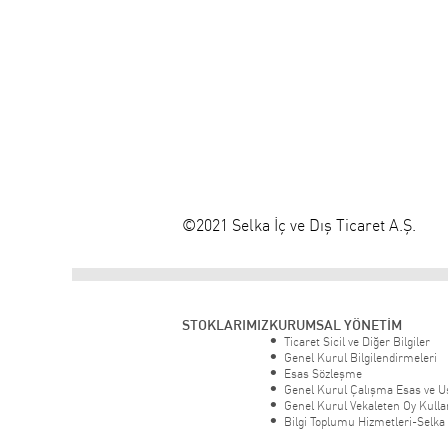
©2021 Selka İç ve Dış Ticaret A.Ş.
STOKLARIMIZ
KURUMSAL YÖNETİM
Ticaret Sicil ve Diğer Bilgiler
Genel Kurul Bilgilendirmeleri
Esas Sözleşme
Genel Kurul Çalışma Esas ve Us
Genel Kurul Vekaleten Oy Kul
Bilgi Toplumu Hizmetleri-Selka İ